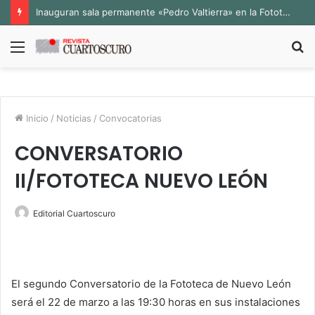
Inauguran sala permanente «Pedro Valtierra» en la Fototeca de Zacatecas
Menú
B
p
Inicio
/
Noticias
/
Convocatorias
CONVERSATORIO
II/FOTOTECA NUEVO LEÓN
Editorial Cuartoscuro
El segundo Conversatorio de la Fototeca de Nuevo León
será el 22 de marzo a las 19:30 horas en sus instalaciones