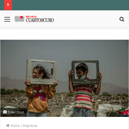
Menú
B
p
Fidel Cruz
Inicio
/
Impresa