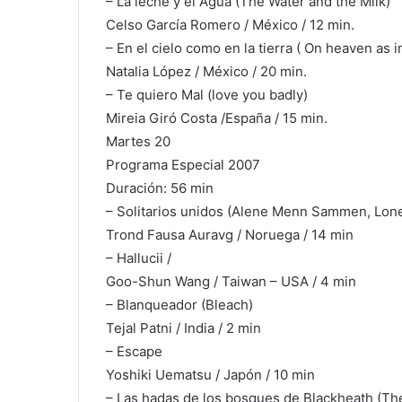
– La leche y el Agua (The Water and the Milk)
Celso García Romero / México / 12 min.
– En el cielo como en la tierra ( On heaven as i
Natalia López / México / 20 min.
– Te quiero Mal (love you badly)
Mireia Giró Costa /España / 15 min.
Martes 20
Programa Especial 2007
Duración: 56 min
– Solitarios unidos (Alene Menn Sammen, Lone
Trond Fausa Auravg / Noruega / 14 min
– Hallucii /
Goo-Shun Wang / Taiwan – USA / 4 min
– Blanqueador (Bleach)
Tejal Patni / India / 2 min
– Escape
Yoshiki Uematsu / Japón / 10 min
– Las hadas de los bosques de Blackheath (Th