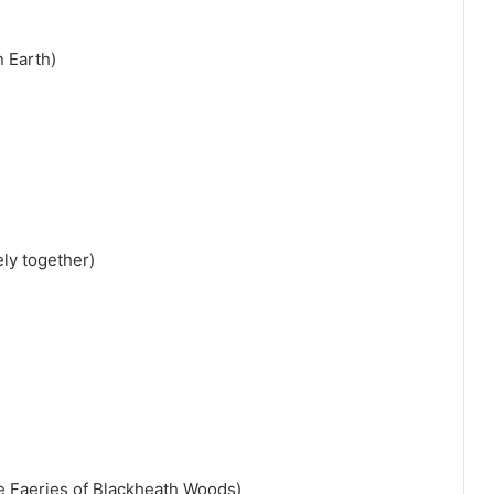
n Earth)
ly together)
e Faeries of Blackheath Woods)