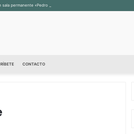
n sala permanente «Pedro Valtierra» en la Fototeca de Zacatecas
RÍBETE
CONTACTO
e