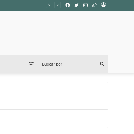
Facebook
Twitter
Instagram
TikTok
Acceso
Publicación
Buscar
al
por
azar