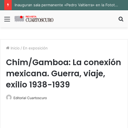
Inauguran sala permanente «Pedro Valtierra» en la Fototeca de Zacatecas
Menú
B
p
Inicio
/
En exposición
Chim/Gamboa: La conexión
mexicana. Guerra, viaje,
exilio 1938-1939
Editorial Cuartoscuro