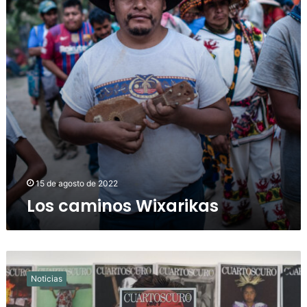
15 de agosto de 2022
Los caminos Wixarikas
Cuartoscuro,
36
Noticias
años
capturando