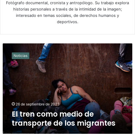
Fotógrafo documental, cronista y antropólogo. Su trabajo explora
historias personales a través de la intimidad de la imagen;
interesado en temas sociales, de derechos humanos y
deportivos.
El
tren
Noticias
como
medio
de
transporte
de
los
migrantes
26 de septiembre de 2023
El tren como medio de
transporte de los migrantes