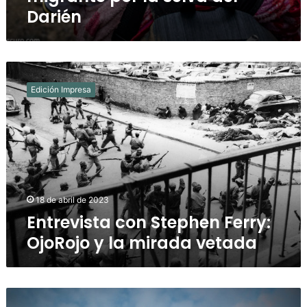
Darién
Entrevista
con
Edición Impresa
Stephen
Ferry:
OjoRojo
y
la
mirada
vetada
18 de abril de 2023
Entrevista con Stephen Ferry:
OjoRojo y la mirada vetada
Largometraje