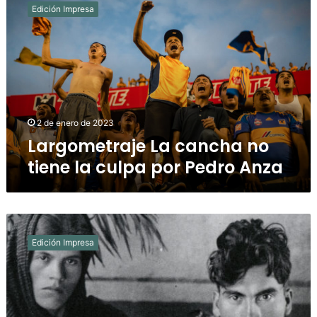
La
Edición Impresa
cancha
no
tiene
la
culpa
por
Pedro
Anza
2 de enero de 2023
Largometraje La cancha no
tiene la culpa por Pedro Anza
Archivo
Pablo
Edición Impresa
Ibarra/
Santo
Niñito