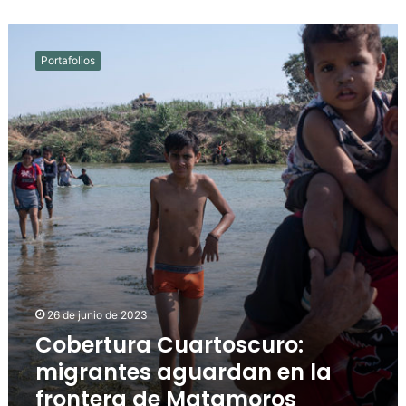
Cobertura
Cuartoscuro:
Portafolios
migrantes
aguardan
en
la
frontera
de
Matamoros
26 de junio de 2023
Cobertura Cuartoscuro:
migrantes aguardan en la
frontera de Matamoros