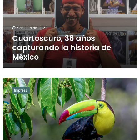
la
historia
de
México
7 de julio de 2022
Cuartoscuro, 36 años
capturando la historia de
México
Silbidos:
Daniel
Impresa
Garza
Tobón