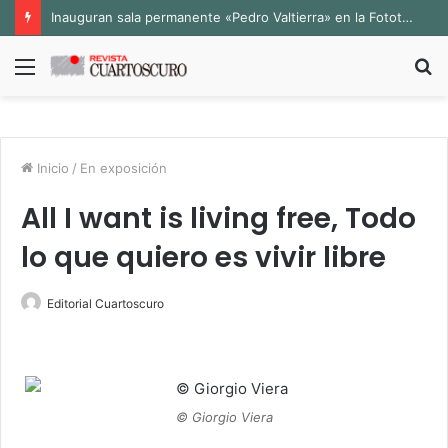
Inauguran sala permanente «Pedro Valtierra» en la Fototeca de Zacatecas
Menú
B
p
Inicio
/
En exposición
All I want is living free, Todo
lo que quiero es vivir libre
Editorial Cuartoscuro
© Giorgio Viera