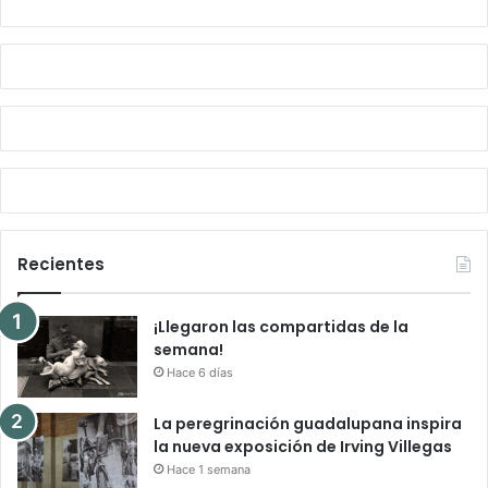
:
Recientes
¡Llegaron las compartidas de la
semana!
Hace 6 días
La peregrinación guadalupana inspira
la nueva exposición de Irving Villegas
Hace 1 semana