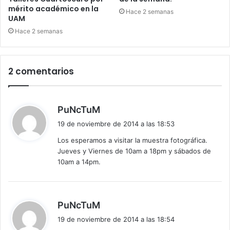
mérito académico en la
Hace 2 semanas
UAM
Hace 2 semanas
2 comentarios
d
PuNcTuM
i
19 de noviembre de 2014 a las 18:53
c
Los esperamos a visitar la muestra fotográfica.
e
Jueves y Viernes de 10am a 18pm y sábados de
:
10am a 14pm.
d
PuNcTuM
i
19 de noviembre de 2014 a las 18:54
c