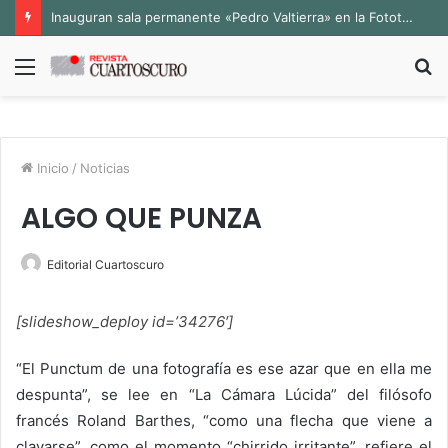
Inauguran sala permanente «Pedro Valtierra» en la Fototeca de Zacatecas
Menú
B
p
Inicio
/
Noticias
ALGO QUE PUNZA
Editorial Cuartoscuro
[slideshow_deploy id=’34276′]
“El Punctum de una fotografía es ese azar que en ella me
despunta”, se lee en “La Cámara Lúcida” del filósofo
francés Roland Barthes, “como una flecha que viene a
clavarse”, como el momento “chirrido irritante”, refiere el