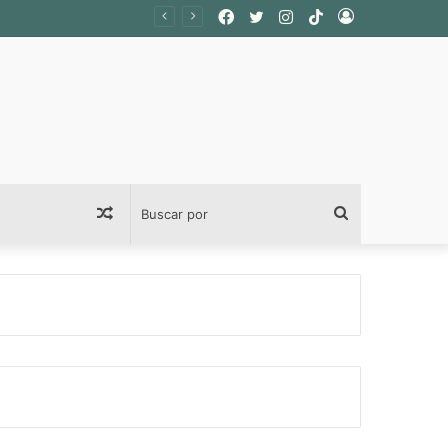
Facebook
Twitter
Instagram
TikTok
Acceso
Publicación
Buscar
al
por
azar