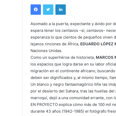
Facebook
Twitter
LinkedIn
Asomado a la puerta, expectante y ávido por d
espera tener los centavos –sí, centavos– neces
esperanza lo que cientos de pequeños viven d
lejanos rincones de África,
EDUARDO LÓPEZ
Naciones Unidas.
Como un superhéroe de historieta,
MARCOS 
los espacios que logra darse en su labor ofici
migración en el continente africano, buscand
deben ser dignificados y, al mismo tiempo, lla
Un blanco y negro fantasmagórico tiñe las im
por el desierto del Sahara, tras las huellas del
marroquí, dejó a una comunidad errante, con la
EN PROYECTO explica cómo más de 100 mil ne
durante 43 años (1942-1985) el fotógrafo fres