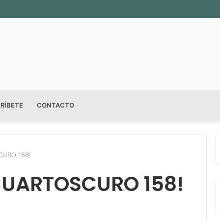
ala permanente «Pedro Valtierra» en la Fototeca de Zacatecas
RÍBETE
CONTACTO
CURO 158!
CUARTOSCURO 158!