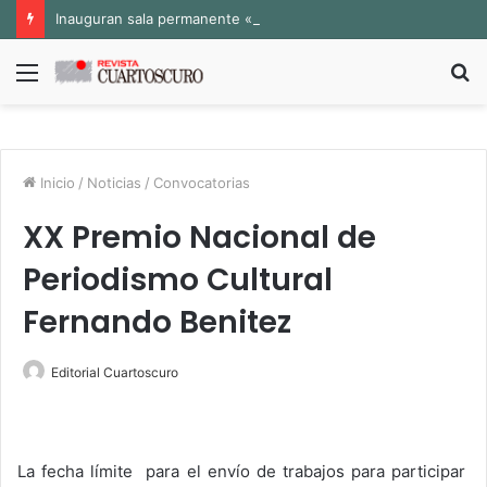
Inauguran sala permanente «Pedro Valtierra» en la Fototeca de Zacatecas
Menú
B
p
Inicio
/
Noticias
/
Convocatorias
XX Premio Nacional de
Periodismo Cultural
Fernando Benitez
Editorial Cuartoscuro
La fecha límite para el envío de trabajos para participar