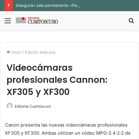
Inauguran sala permanente «Pedro Valtierra» en la Fototeca de Zacatecas
Menú
B
p
Inicio
/
Edición Impresa
Videocámaras
profesionales Cannon:
XF305 y XF300
Editorial Cuartoscuro
Canon presenta las nuevas videocámaras profesionales
XF305 y XF300. Ambas utilizan un códec MPG-2 4:2:2 de