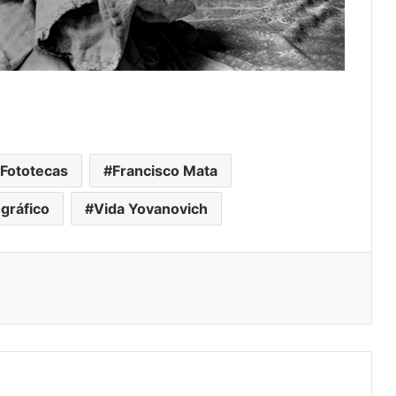
 Fototecas
Francisco Mata
ográfico
Vida Yovanovich