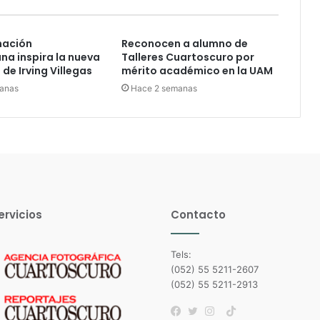
nación
Reconocen a alumno de
a inspira la nueva
Talleres Cuartoscuro por
de Irving Villegas
mérito académico en la UAM
anas
Hace 2 semanas
ervicios
Contacto
Tels:
(052) 55 5211-2607
(052) 55 5211-2913
TikTok