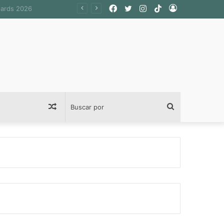
Facebook
Twitter
Instagram
TikTok
Acceso
Publicación
Buscar
al
por
azar