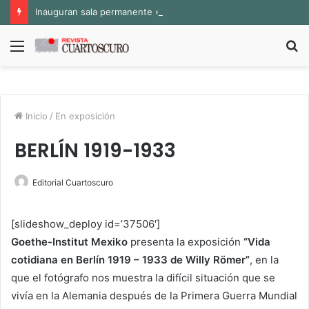
Inauguran sala permanente «Pedro Valtierra» en la Fototeca de Zacatecas
Menú
B
p
Inicio
/
En exposición
BERLÍN 1919-1933
Editorial Cuartoscuro
[slideshow_deploy id=’37506′]
Goethe-Institut Mexiko
presenta la exposición
“Vida
cotidiana en Berlín 1919 – 1933 de Willy Römer”
, en la
que el fotógrafo nos muestra la difícil situación que se
vivía en la Alemania después de la Primera Guerra Mundial