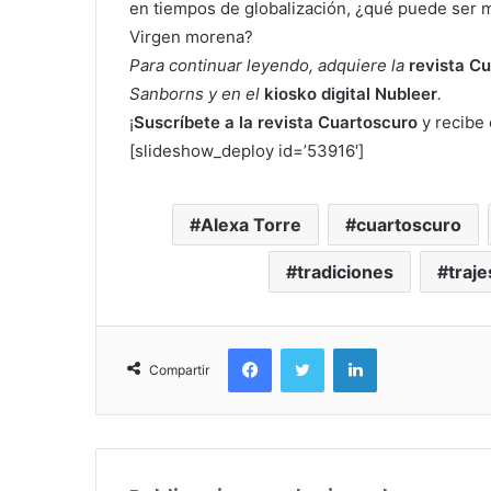
en tiempos de globalización, ¿qué puede ser má
Virgen morena?
Para continuar leyendo, adquiere la
revista C
Sanborns y en el
kiosko digital Nubleer
.
¡
Suscríbete a la revista Cuartoscuro
y recibe 
[slideshow_deploy id=’53916′]
Alexa Torre
cuartoscuro
tradiciones
traje
Facebook
Twitter
LinkedIn
Compartir