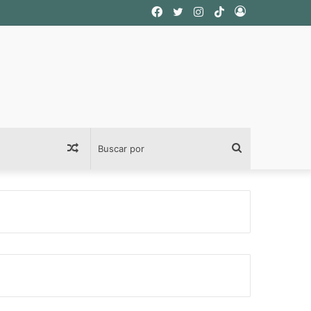
Facebook
Twitter
Instagram
TikTok
Acceso
Publicación
Buscar
al
por
azar