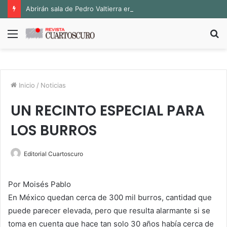
Abrirán sala de Pedro Valtierra en la Fototeca de Zacatecas
Menú
B
p
Inicio
/
Noticias
UN RECINTO ESPECIAL PARA
LOS BURROS
Editorial Cuartoscuro
Por Moisés Pablo
En México quedan cerca de 300 mil burros, cantidad que
puede parecer elevada, pero que resulta alarmante si se
toma en cuenta que hace tan solo 30 años había cerca de