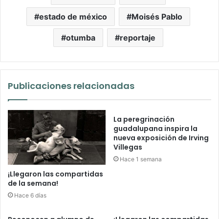
estado de méxico
Moisés Pablo
otumba
reportaje
Publicaciones relacionadas
La peregrinación
guadalupana inspira la
nueva exposición de Irving
Villegas
Hace 1 semana
¡Llegaron las compartidas
de la semana!
Hace 6 días