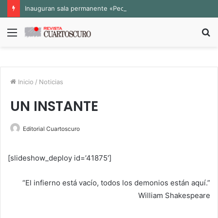
Inauguran sala permanente «Pedro Valtierra» en la Fototeca de Zacatecas
Menú
B
p
Inicio
/
Noticias
UN INSTANTE
Editorial Cuartoscuro
[slideshow_deploy id=’41875′]
“El infierno está vacío, todos los demonios están aquí.”
William Shakespeare