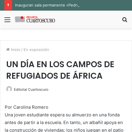
Inauguran sala permanente «Pedro Valtierra» en la Fototeca de Zacatecas
Menú
B
p
Inicio
/
En exposición
UN DÍA EN LOS CAMPOS DE
REFUGIADOS DE ÁFRICA
Editorial Cuartoscuro
Por Carolina Romero
Una joven estudiante espera su almuerzo en una fonda
antes de partir a la escuela. En tanto, un albañil apoya en
la construcción de viviendas; los niños juegan en el patio