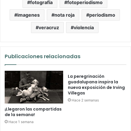
fotografía
fotoperiodismo
imagenes
nota roja
periodismo
veracruz
violencia
Publicaciones relacionadas
La peregrinación
guadalupana inspira la
nueva exposición de Irving
Villegas
Hace 2 semanas
¡Llegaron las compartidas
de la semana!
Hace 1 semana