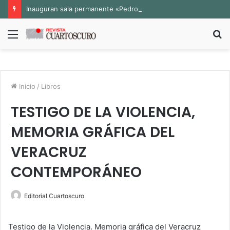
Inauguran sala permanente «Pedro Valtierra» en la Fototeca de Zacatecas
Menú
B
p
Inicio
/
Libros
TESTIGO DE LA VIOLENCIA,
MEMORIA GRÁFICA DEL
VERACRUZ
CONTEMPORÁNEO
Editorial Cuartoscuro
Testigo de la Violencia. Memoria gráfica del Veracruz