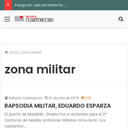
Inauguran sala permanente «Pedro Valtierra» en la Fototeca de Zacatecas
Menú
B
p
Inicio
/
zona militar
zona militar
Editorial Cuartoscuro
20 de julio de 2016
576
RAPSODIA MILITAR, EDUARDO ESPARZA
El puerto de Mazatlán, Sinaloa fue el escenario para el 2º
Concurso de bandas sinfónicas militares zona norte. Los
habitantes…