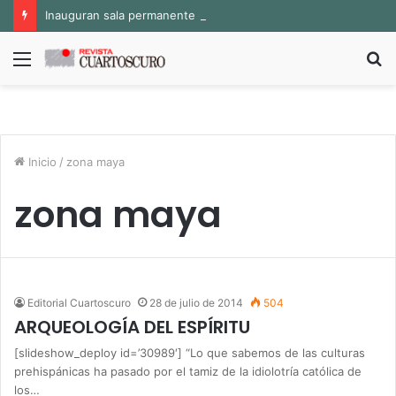
Inauguran sala permanente «Pedro Valtierra» en la Fototeca de Zacatecas
Menú
B
p
Inicio
/
zona maya
zona maya
Editorial Cuartoscuro
28 de julio de 2014
504
ARQUEOLOGÍA DEL ESPÍRITU
[slideshow_deploy id=’30989′] “Lo que sabemos de las culturas
prehispánicas ha pasado por el tamiz de la idiolotría católica de
los…