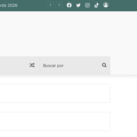
Facebook
Twitter
Instagram
TikTok
Acceso
ards 2026
Publicación
Buscar
al
por
azar