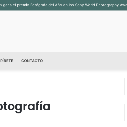
bián gana el premio Fotógrafa del Año en los Sony World Photography Aw
RÍBETE
CONTACTO
otografía