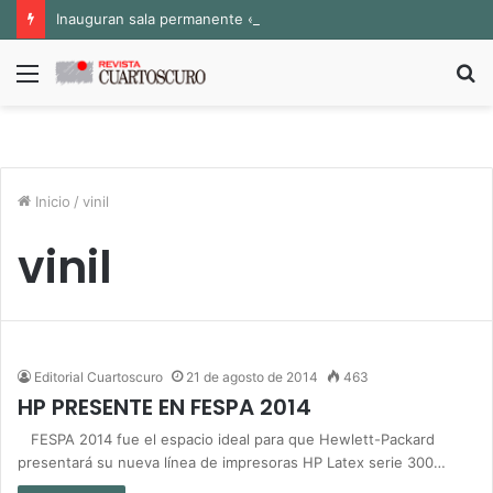
Inauguran sala permanente «Pedro Valtierra» en la Fototeca de Zacatecas
Menú
B
p
Inicio
/
vinil
vinil
Editorial Cuartoscuro
21 de agosto de 2014
463
HP PRESENTE EN FESPA 2014
FESPA 2014 fue el espacio ideal para que Hewlett-Packard
presentará su nueva línea de impresoras HP Latex serie 300…