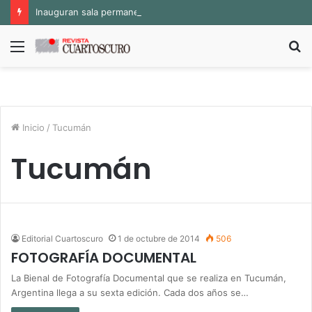
Inauguran sala permanente «Pedro Valtierra» en la Fototeca de Zacatecas
Menú
B
p
Inicio
/
Tucumán
Tucumán
Editorial Cuartoscuro
1 de octubre de 2014
506
FOTOGRAFÍA DOCUMENTAL
La Bienal de Fotografía Documental que se realiza en Tucumán,
Argentina llega a su sexta edición. Cada dos años se…