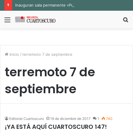
Inauguran sala permanente «Pedro Valtierra» en la Fototeca de Zacatecas
Menú
B
p
Inicio
/
terremoto 7 de septiembre
terremoto 7 de
septiembre
Editorial Cuartoscuro
19 de diciembre de 2017
1
740
¡YA ESTÁ AQUÍ CUARTOSCURO 147!