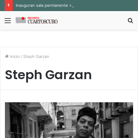
Inauguran sala permanente «Pedro Valtierra» en la Fototeca de Zacatecas
Menú
B
p
Inicio
/
Steph Garzan
Steph Garzan