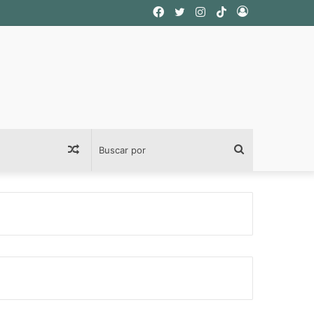
Facebook
Twitter
Instagram
TikTok
Acceso
Publicación
Buscar
al
por
azar