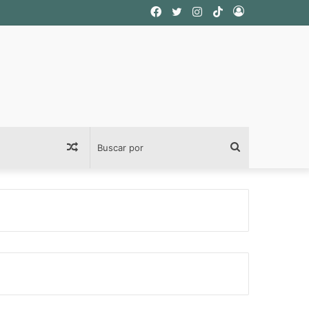
Facebook
Twitter
Instagram
TikTok
Acceso
Publicación
Buscar
al
por
azar