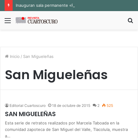
Inauguran sala permanente «Pedro Valtierra» en la Fototeca de Zacatecas
Menú
B
p
Inicio
/
San Migueleñas
San Migueleñas
Editorial Cuartoscuro
18 de octubre de 2015
2
525
SAN MIGUELEÑAS
Esta serie de retratos realizados por Marcela Taboada en la
comunidad zapoteca de San Miguel del Valle, Tlacolula, muestra
a…