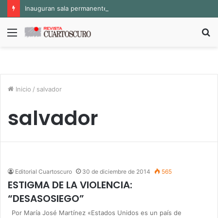
Inauguran sala permanente «Pedro Valtierra» en la Fototeca de Zacatecas
Menú
B
p
Inicio
/
salvador
salvador
Editorial Cuartoscuro
30 de diciembre de 2014
565
ESTIGMA DE LA VIOLENCIA:
“DESASOSIEGO”
Por María José Martínez «Estados Unidos es un país de