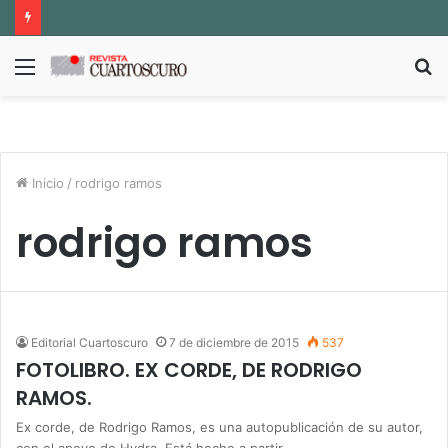
Menú
B
p
Inicio
/
rodrigo ramos
rodrigo ramos
Editorial Cuartoscuro
7 de diciembre de 2015
537
FOTOLIBRO. EX CORDE, DE RODRIGO
RAMOS.
Ex corde, de Rodrigo Ramos, es una autopublicación de su autor,
con el apoyo de Hydra. Está hecho a partir…