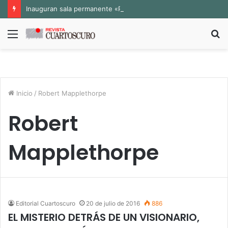
Inauguran sala permanente «Pedro Valtierra» en la Fototeca de Zacatecas
Menú
B
p
Inicio
/
Robert Mapplethorpe
Robert
Mapplethorpe
Editorial Cuartoscuro
20 de julio de 2016
886
EL MISTERIO DETRÁS DE UN VISIONARIO,