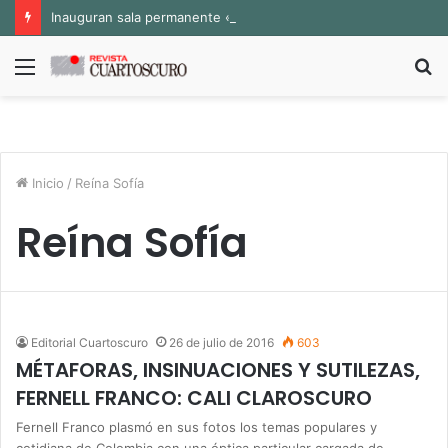
Inauguran sala permanente «Pedro Valtierra» en la Fototeca de Zacatecas
Menú
B
p
Inicio
/
Reína Sofía
Reína Sofía
Editorial Cuartoscuro
26 de julio de 2016
603
MÉTAFORAS, INSINUACIONES Y SUTILEZAS,
FERNELL FRANCO: CALI CLAROSCURO
Fernell Franco plasmó en sus fotos los temas populares y
cotidiana de Colombia con una óptica particular cargada de