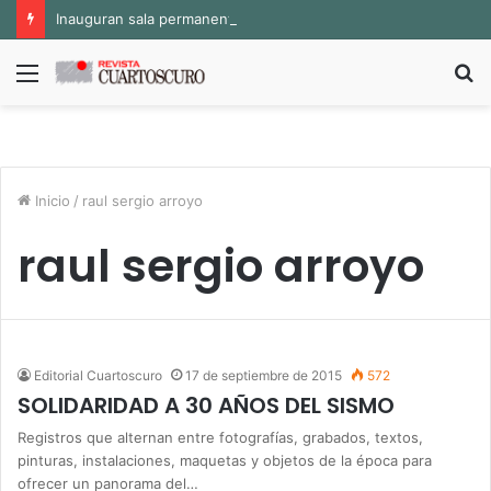
Inauguran sala permanente «Pedro Valtierra» en la Fototeca de Zacatecas
Menú
B
p
Inicio
/
raul sergio arroyo
raul sergio arroyo
Editorial Cuartoscuro
17 de septiembre de 2015
572
SOLIDARIDAD A 30 AÑOS DEL SISMO
Registros que alternan entre fotografías, grabados, textos,
pinturas, instalaciones, maquetas y objetos de la época para
ofrecer un panorama del…