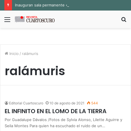
Inauguran sala permanente «Pedro Valtierra» en la Fototeca de Zacatecas
Menú
B
p
Inicio
/
ralámuris
ralámuris
Editorial Cuartoscuro
10 de agosto de 2021
544
EL INFINITO EN EL LOMO DE LA TIERRA
Por Guadalupe Dávalos /Fotos de Sylvia Alonso, Lilette Aguirre y
Seila Montes Para quien ha escuchado el ruido de un…