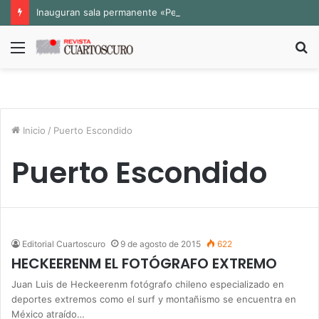
Inauguran sala permanente «Pedro Valtierra» en la Fototeca de Zacatecas
Menú
B
p
Inicio
/
Puerto Escondido
Puerto Escondido
Editorial Cuartoscuro
9 de agosto de 2015
622
HECKEERENM EL FOTÓGRAFO EXTREMO
Juan Luis de Heckeerenm fotógrafo chileno especializado en
deportes extremos como el surf y montañismo se encuentra en
México atraído…