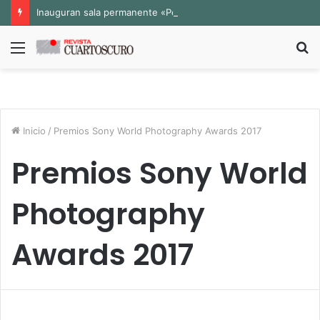
Inauguran sala permanente «Pedro Valtierra» en la Fototeca de Zacatecas
Menú
B
p
Inicio
/
Premios Sony World Photography Awards 2017
Premios Sony World
Photography
Awards 2017