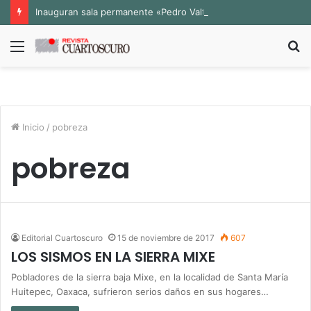
Inauguran sala permanente «Pedro Valtierra» en la Fototeca de Zacatecas
Menú
B
p
Inicio
/
pobreza
pobreza
Editorial Cuartoscuro
15 de noviembre de 2017
607
LOS SISMOS EN LA SIERRA MIXE
Pobladores de la sierra baja Mixe, en la localidad de Santa María
Huitepec, Oaxaca, sufrieron serios daños en sus hogares…