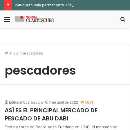
Inauguran sala permanente «Pedro Valtierra» en la Fototeca de Zacatecas
Menú
B
p
Inicio
/
pescadores
pescadores
Editorial Cuartoscuro
7 de abril de 2022
1.081
ASÍ ES EL PRINCIPAL MERCADO DE
PESCADO DE ABU DABI
Texto y fotos de Pedro Anza Fundado en 1990, el mercado de