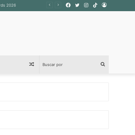
Facebook
Twitter
Instagram
TikTok
Acceso
Publicación
Buscar
al
por
azar