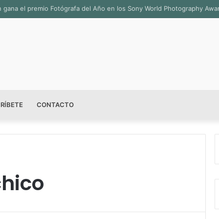
ala permanente «Pedro Valtierra» en la Fototeca de Zacatecas
RÍBETE
CONTACTO
chico