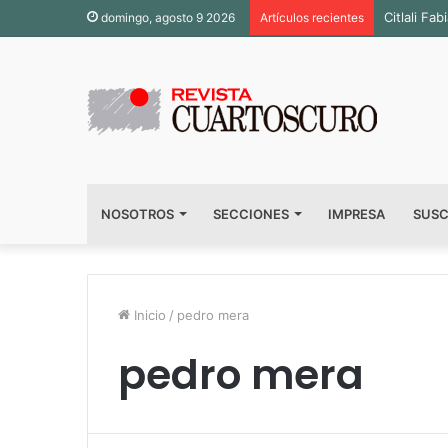
Citlali F
domingo, agosto 9 2026
Artículos recientes
NOSOTROS
SECCIONES
IMPRESA
SUSC
Inicio
/
pedro mera
pedro mera