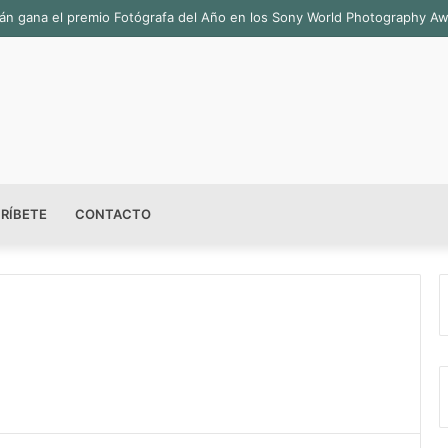
abián gana el premio Fotógrafa del Año en los Sony World Photography A
RÍBETE
CONTACTO