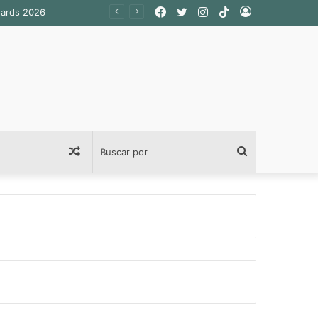
Facebook
Twitter
Instagram
TikTok
Acceso
wards 2026
Publicación
Buscar
al
por
azar