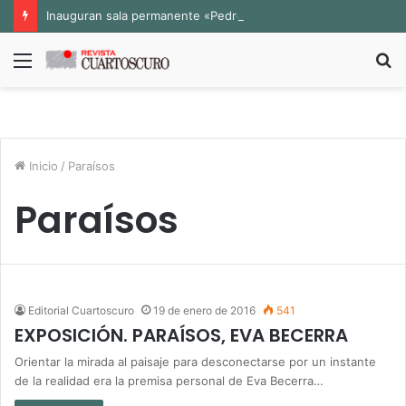
Inauguran sala permanente «Pedro Valtierra» en la Fototeca de Zacatecas
Menú
B
p
Inicio
/
Paraísos
Paraísos
Editorial Cuartoscuro
19 de enero de 2016
541
EXPOSICIÓN. PARAÍSOS, EVA BECERRA
Orientar la mirada al paisaje para desconectarse por un instante
de la realidad era la premisa personal de Eva Becerra…