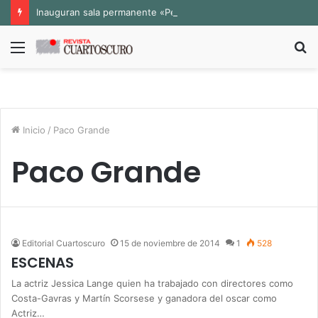
Inauguran sala permanente «Pedro Valtierra» en la Fototeca de Zacatecas
Menú
B
p
Inicio
/
Paco Grande
Paco Grande
Editorial Cuartoscuro
15 de noviembre de 2014
1
528
ESCENAS
La actriz Jessica Lange quien ha trabajado con directores como
Costa-Gavras y Martín Scorsese y ganadora del oscar como
Actriz…