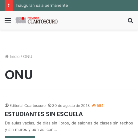
Inauguran sala permanente «Pedro Valtierra» en la Fototeca de Zacatecas
Menú
B
p
Inicio
/
ONU
ONU
Editorial Cuartoscuro
30 de agosto de 2018
594
ESTUDIANTES SIN ESCUELA
De aulas vacías, de días sin libros, de salones de clases sin techos
y sin muros y aun así con…