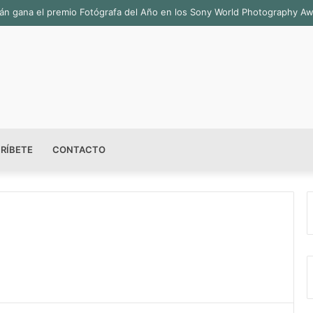
 sala permanente «Pedro Valtierra» en la Fototeca de Zacatecas
RÍBETE
CONTACTO