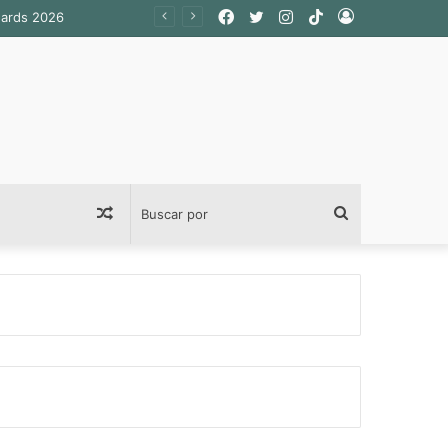
Facebook
Twitter
Instagram
TikTok
Acceso
Publicación
Buscar
al
por
azar