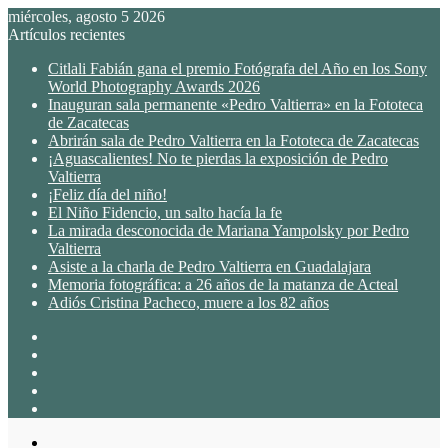
miércoles, agosto 5 2026
Artículos recientes
Citlali Fabián gana el premio Fotógrafa del Año en los Sony
World Photography Awards 2026
Inauguran sala permanente «Pedro Valtierra» en la Fototeca
de Zacatecas
Abrirán sala de Pedro Valtierra en la Fototeca de Zacatecas
¡Aguascalientes! No te pierdas la exposición de Pedro
Valtierra
¡Feliz día del niño!
El Niño Fidencio, un salto hacía la fe
La mirada desconocida de Mariana Yampolsky por Pedro
Valtierra
Asiste a la charla de Pedro Valtierra en Guadalajara
Memoria fotográfica: a 26 años de la matanza de Acteal
Adiós Cristina Pacheco, muere a los 82 años
Acceso
TikTok
Instagram
Twitter
Facebook
Menú