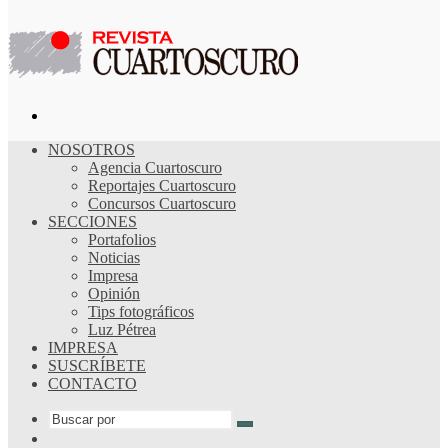
Buscar
por
NOSOTROS
Agencia Cuartoscuro
Reportajes Cuartoscuro
Concursos Cuartoscuro
SECCIONES
Portafolios
Noticias
Impresa
Opinión
Tips fotográficos
Luz Pétrea
IMPRESA
SUSCRÍBETE
CONTACTO
Buscar
Publicación
por