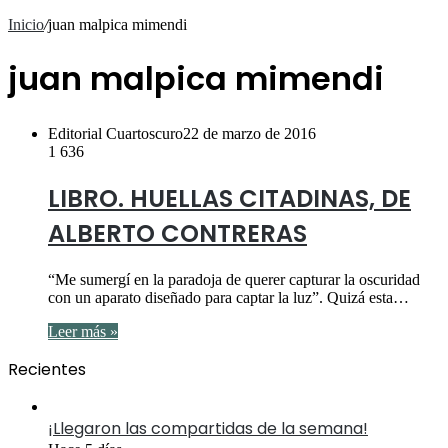
al
Inicio
/
juan malpica mimendi
azar
juan malpica mimendi
Editorial Cuartoscuro
22 de marzo de 2016
1
636
LIBRO. HUELLAS CITADINAS, DE
ALBERTO CONTRERAS
“Me sumergí en la paradoja de querer capturar la oscuridad
con un aparato diseñado para captar la luz”. Quizá esta…
Leer más »
Recientes
¡Llegaron las compartidas de la semana!