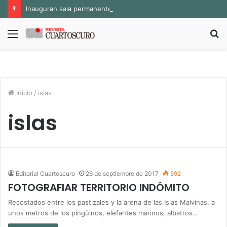
Inauguran sala permanente «Pedro Valtierra» en la Fototeca de Zacatecas
Menú
B
p
Inicio
/
islas
islas
Editorial Cuartoscuro
26 de septiembre de 2017
592
FOTOGRAFIAR TERRITORIO INDÓMITO
Recostados entre los pastizales y la arena de las Islas Malvinas, a
unos metros de los pingüinos, elefantes marinos, albatros…