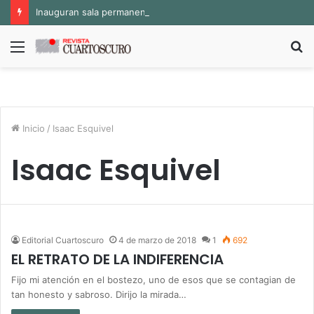
Inauguran sala permanente «Pedro Valtierra» en la Fototeca de Zacatecas
Menú
B
p
Inicio
/
Isaac Esquivel
Isaac Esquivel
Editorial Cuartoscuro
4 de marzo de 2018
1
692
EL RETRATO DE LA INDIFERENCIA
Fijo mi atención en el bostezo, uno de esos que se contagian de
tan honesto y sabroso. Dirijo la mirada…