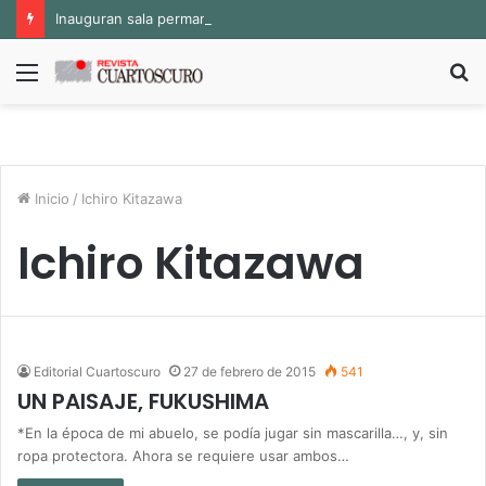
Inauguran sala permanente «Pedro Valtierra» en la Fototeca de Zacatecas
Menú
B
p
Inicio
/
Ichiro Kitazawa
Ichiro Kitazawa
Editorial Cuartoscuro
27 de febrero de 2015
541
UN PAISAJE, FUKUSHIMA
*En la época de mi abuelo, se podía jugar sin mascarilla…, y, sin
ropa protectora. Ahora se requiere usar ambos…