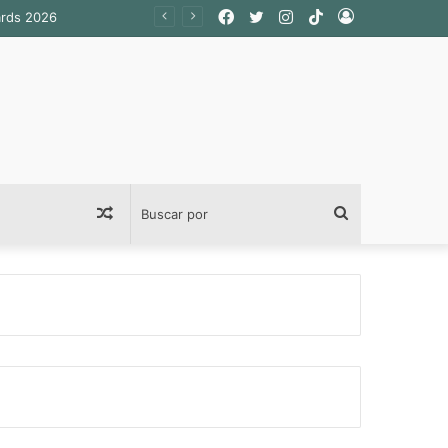
Facebook
Twitter
Instagram
TikTok
Acceso
ards 2026
Publicación
Buscar
al
por
azar