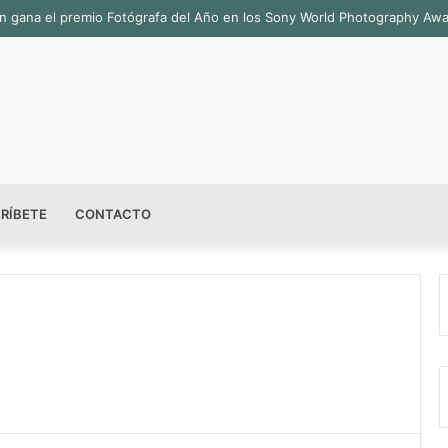
bián gana el premio Fotógrafa del Año en los Sony World Photography Aw
RÍBETE
CONTACTO