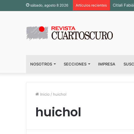
Citlali Fa
sábado, agosto 8 2026
Artículos recientes
NOSOTROS
SECCIONES
IMPRESA
SUSC
Inicio
/
huichol
huichol