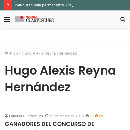
Inauguran sala permanente «Pedro Valtierra» en la Fototeca de Zacatecas
Menú
B
p
Inicio
/
Hugo Alexis Reyna Hernández
Hugo Alexis Reyna
Hernández
Editorial Cuartoscuro
30 de marzo de 2016
2
591
GANADORES DEL CONCURSO DE