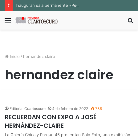
Inauguran sala permanente «Pedro Valtierra» en la Fototeca de Zacatecas
Menú
B
p
Inicio
/
hernandez claire
hernandez claire
Editorial Cuartoscuro
4 de febrero de 2022
738
RECUERDAN CON EXPO A JOSÉ
HERNÁNDEZ-CLAIRE
La Galería Chica y Parque 45 presentan Solo Foto, una exhibición